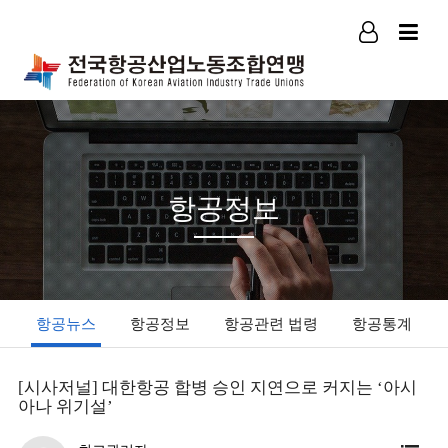
로그인
회원가입
항공정보
항공뉴스
항공정보
항공관련 법령
항공통계
[시사저널] 대한항공 합병 승인 지연으로 커지는 ‘아시
아나 위기설’