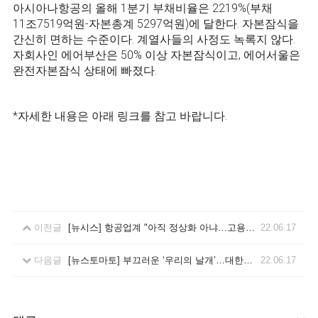
아시아나항공의 올해 1분기 부채비율은 2219%(부채
11조7519억원-자본총계 5297억원)에 달한다. 자본잠식을
간신히 면하는 수준이다. 계열사들의 사정도 녹록지 않다.
자회사인 에어부산은 50% 이상 자본잠식이고, 에어서울은
완전자본잠식 상태에 빠졌다.
*자세한 내용은 아래 링크를 참고 바랍니다.
이전글
[뉴시스] 항공업계 "아직 정상화 아냐…고용유지지원금 연장 안되면 못살아"
22.06.17
다음글
[뉴스토마토] 부끄러운 ‘우리의 날개’…대한항공 합병이 두렵다
22.06.17