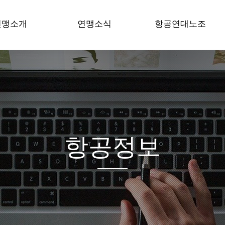
연맹소개
연맹소식
항공연대노조
공노련 소개
공지사항
노조 공지사항
원장 인사말
성명/보도
조합원게시판
언 / 강령
현장은 지금
조합원자료실
혁
현장목소리
공문서자료
직도
시는 길
항공정보