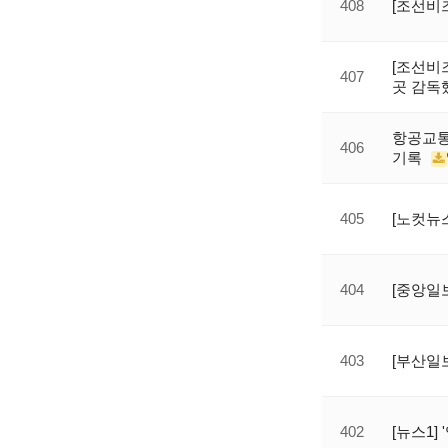
408
[조선비
[조선비
407
곳 감독
항공교통,
406
기록
405
[노컷뉴
404
[중앙일
403
[부산일
402
[뉴스1]