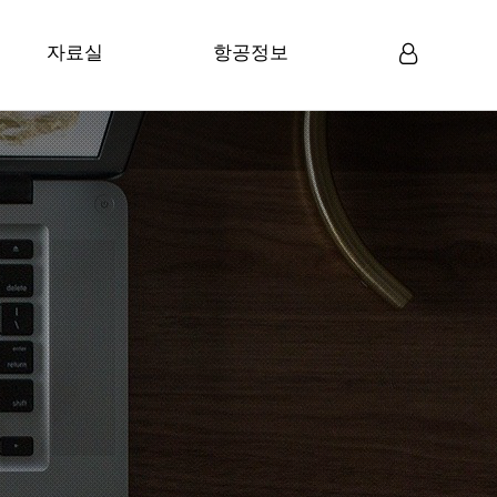
자료실
항공정보
미디어자료
항공뉴스
로그인
회원가입
일반자료
항공정보
항공관련 법령
항공통계