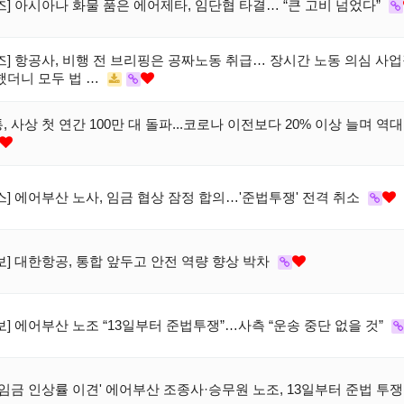
즈] 아시아나 화물 품은 에어제타, 임단협 타결… “큰 고비 넘었다”
즈] 항공사, 비행 전 브리핑은 공짜노동 취급… 장시간 노동 의심 사업장
했더니 모두 법 …
 사상 첫 연간 100만 대 돌파...코로나 이전보다 20% 이상 늘며 역
스] 에어부산 노사, 임금 협상 잠정 합의…'준법투쟁' 전격 취소
보] 대한항공, 통합 앞두고 안전 역량 향상 박차
보] 에어부산 노조 “13일부터 준법투쟁”…사측 “운송 중단 없을 것”
 '임금 인상률 이견' 에어부산 조종사·승무원 노조, 13일부터 준법 투