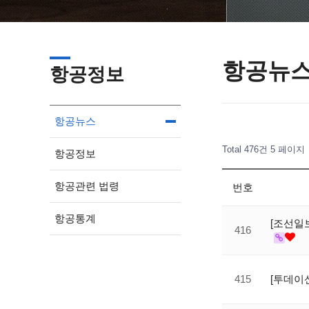
항공뉴
항공정보
항공뉴스
Total 476건
5 페이지
항공정보
항공관련 법령
번호
항공통계
[조선일
416
415
[투데이