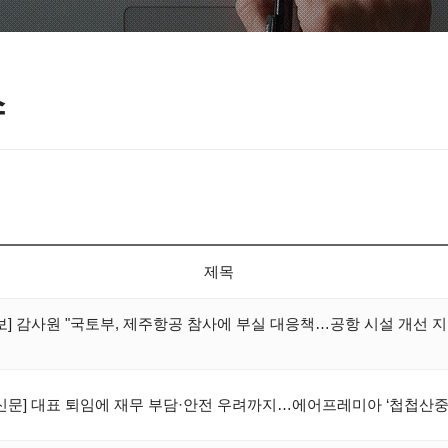
스
제목
보] 감사원 "국토부, 제주항공 참사에 부실 대응책…공항 시설 개선 지
신문] 대표 퇴임에 재무 부담·안전 우려까지…에어프레미아 ‘첩첩산중