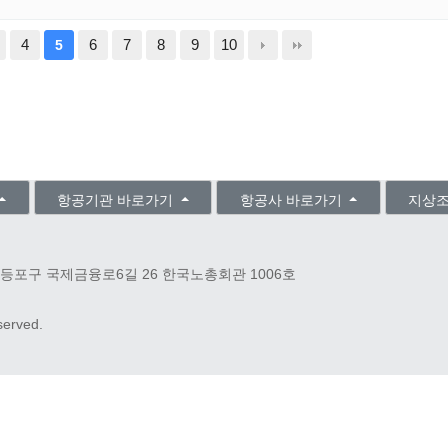
4
6
7
8
9
10
5
항공기관 바로가기
항공사 바로가기
지상
등포구 국제금융로6길 26 한국노총회관 1006호
eserved.