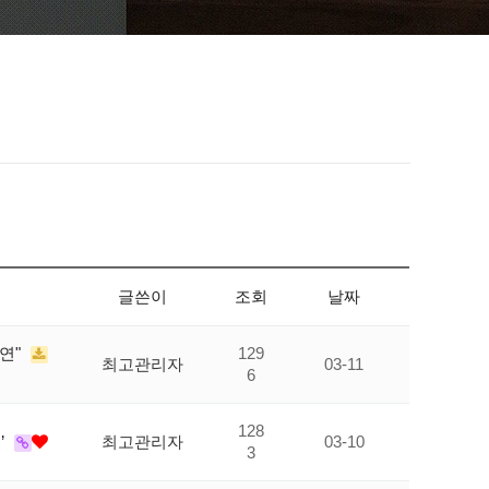
글쓴이
조회
날짜
연"
129
최고관리자
03-11
6
128
’
최고관리자
03-10
3