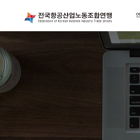
항
위
선
연
조
오