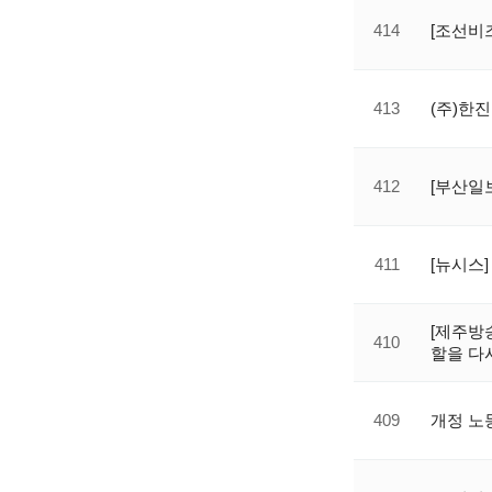
414
[조선비즈
413
(주)한진
412
[부산일
411
[뉴시스]
[제주방
410
할을 다
409
개정 노