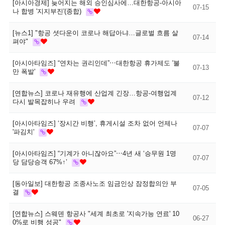
[아시아경제] 늦어지는 해외 승인심사에…대한항공-아시아
07-15
나 합병 '지지부진'(종합)
[뉴스1] "항공 셧다운이 코로나 해답아냐…글로벌 흐름 살
07-14
펴야"
[아시아타임즈] “연차는 권리인데”⋯대한항공 휴가제도 '불
07-13
만 폭발'
[연합뉴스] 코로나 재유행에 산업계 긴장…항공-여행업계
07-12
다시 발목잡히나 우려
[아시아타임즈] ‘장시간 비행’, 휴게시설 조차 없어 언제나
07-07
'파김치'
[아시아타임즈] “기계가 아니잖아요”⋯4년 새 ‘승무원 1명
07-07
당 담당승객 67%↑’
[동아일보] 대한항공 조종사노조 임금인상 잠정합의안 부
07-05
결
[연합뉴스] 스웨덴 항공사 "세계 최초로 '지속가능 연료' 10
06-27
0%로 비행 성공"