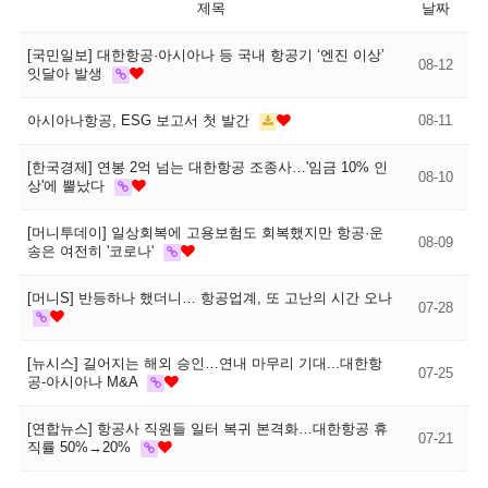
제목
날짜
[국민일보] 대한항공·아시아나 등 국내 항공기 ‘엔진 이상’
08-12
잇달아 발생
아시아나항공, ESG 보고서 첫 발간
08-11
[한국경제] 연봉 2억 넘는 대한항공 조종사…'임금 10% 인
08-10
상'에 뿔났다
[머니투데이] 일상회복에 고용보험도 회복했지만 항공·운
08-09
송은 여전히 '코로나'
[머니S] 반등하나 했더니… 항공업계, 또 고난의 시간 오나
07-28
[뉴시스] 길어지는 해외 승인…연내 마무리 기대...대한항
07-25
공-아시아나 M&A
[연합뉴스] 항공사 직원들 일터 복귀 본격화…대한항공 휴
07-21
직률 50%→20%