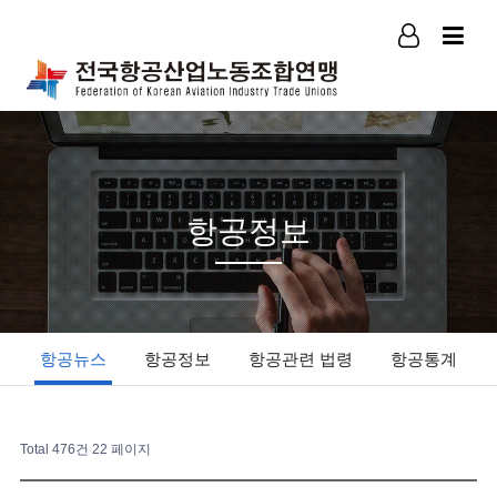
로그인
회원가입
항공정보
항공뉴스
항공정보
항공관련 법령
항공통계
Total 476건
22 페이지