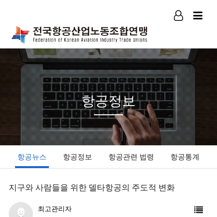
로그인
회원가입
항공정보
항공뉴스
항공정보
항공관련 법령
항공통계
지구와 사람들을 위한 델타항공의 주도적 변화
최고관리자