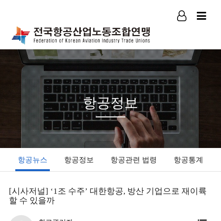
로그인
회원가입
항공정보
항공뉴스
항공정보
항공관련 법령
항공통계
[시사저널] ‘1조 수주’ 대한항공, 방산 기업으로 재이륙
할 수 있을까