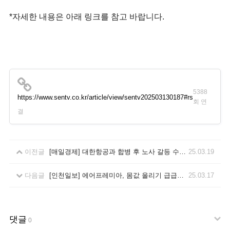
*자세한 내용은 아래 링크를 참고 바랍니다.
5388
https://www.sentv.co.kr/article/view/sentv202503130187#rs
회 연
결
이전글
[매일경제] 대한항공과 합병 후 노사 갈등 수면 위로…아시아나 조종사 노조, 파업 가능성은
25.03.19
다음글
[인천일보] 에어프레미아, 몸값 올리기 급급…고객 불만
25.03.17
댓글
0