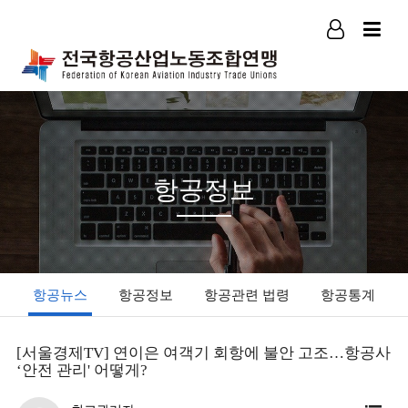
로그인
회원가입
항공정보
항공뉴스
항공정보
항공관련 법령
항공통계
[서울경제TV] 연이은 여객기 회항에 불안 고조…항공사
‘안전 관리' 어떻게?