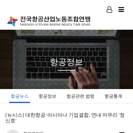
로그인
회원가입
항공정보
항공뉴스
항공정보
항공관련 법령
항공통계
[뉴시스] 대한항공·아시아나 기업결합, 연내 마무리 '청
신호'