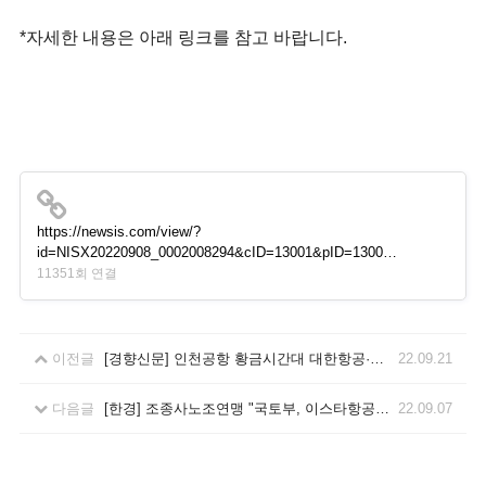
*자세한 내용은 아래 링크를 참고 바랍니다.
https://newsis.com/view/?
id=NISX20220908_0002008294&cID=13001&pID=1300…
11351회 연결
이전글
[경향신문] 인천공항 황금시간대 대한항공·아시아나 항공기 운항 ‘독점’
22.09.21
다음글
[한경] 조종사노조연맹 "국토부, 이스타항공 운항증명 발급해야"
22.09.07